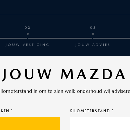
02
03
JOUW VESTIGING
JOUW ADVIES
JOUW MAZDA
 kilometerstand in om te zien welk onderhoud wij advise
EKEN
KILOMETERSTAND