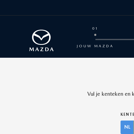
01
JOUW MAZDA
Vul je kenteken en
KENT
NL